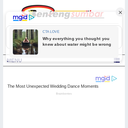
"Sesungguhnya Allah dan para malaikat-Nya berselawat untuk Nabi.
Wahai orang-orang yang beriman, berselawatlah kamu untuk Nabi dan
ucapkanlah salam dengan penuh penghormatan kepadanya." (Qs. Al
Ahzab Ayat 56)
MENU