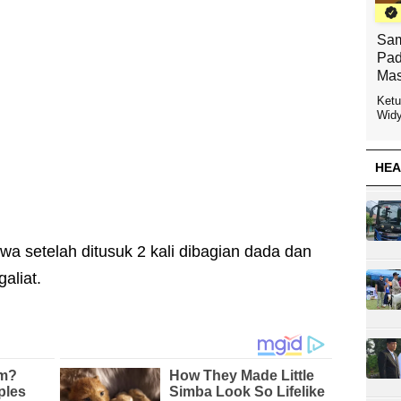
Sam
Pad
Mas
Ketu
Widy
HEA
 setelah ditusuk 2 kali dibagian dada dan
aliat.