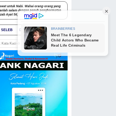
awat untuk Nabi. Wahai orang-orang yang
kanlah salam dengan penuh penghormatan
hzab Ayat 56)
SELEB
DUNIA
PARIWARA
GO