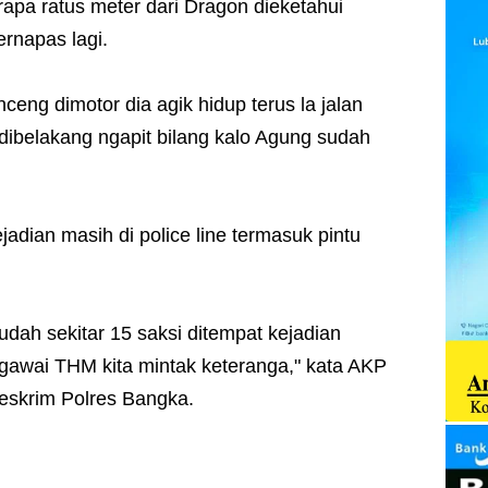
apa ratus meter dari Dragon dieketahui
ernapas lagi.
eng dimotor dia agik hidup terus la jalan
 dibelakang ngapit bilang kalo Agung sudah
ejadian masih di police line termasuk pintu
sudah sekitar 15 saksi ditempat kejadian
gawai THM kita mintak keteranga," kata AKP
skrim Polres Bangka.