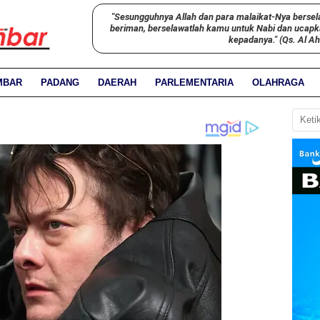
"Sesungguhnya Allah dan para malaikat-Nya bersel
beriman, berselawatlah kamu untuk Nabi dan ucap
kepadanya." (Qs. Al A
MBAR
PADANG
DAERAH
PARLEMENTARIA
OLAHRAGA