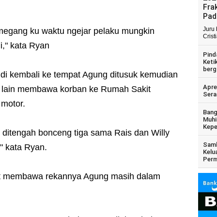
Fra
Pad
Juru
megang ku waktu ngejar pelaku mungkin
Crist
i," kata Ryan
Pind
Keti
berg
di kembali ke tempat Agung ditusuk kemudian
Apre
 lain membawa korban ke Rumah Sakit
Sera
motor.
Bang
Muhi
Kepe
ditengah bonceng tiga sama Rais dan Willy
Samb
" kata Ryan.
Kelu
Perm
t membawa rekannya Agung masih dalam