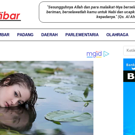
"Sesungguhnya Allah dan para malaikat-Nya bersel
beriman, berselawatlah kamu untuk Nabi dan ucap
kepadanya." (Qs. Al A
MBAR
PADANG
DAERAH
PARLEMENTARIA
OLAHRAGA