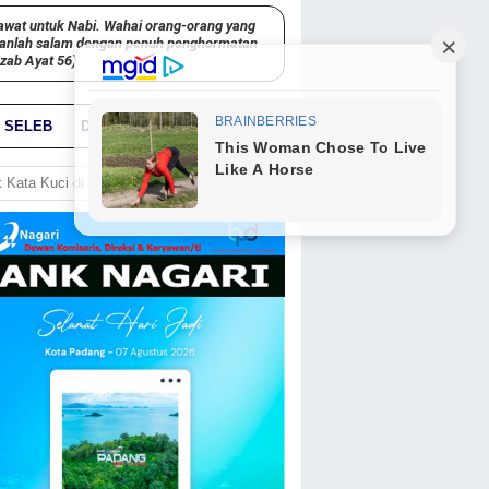
awat untuk Nabi. Wahai orang-orang yang
kanlah salam dengan penuh penghormatan
hzab Ayat 56)
SELEB
DUNIA
PARIWARA
GO