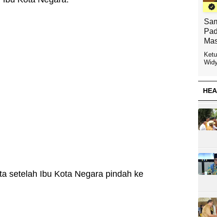
Sam
Pad
Mas
Ketu
Widy
HEA
a setelah Ibu Kota Negara pindah ke