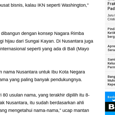
Fra
pusat bisnis, kalau IKN seperti Washington,"
Pad
Juru
Crist
Pind
g dibangun dengan konsep Nagara Rimba
Keti
berg
 hijau dari Sungai Kayan. Di Nusantara juga
Apre
internasional seperti yang ada di Bali (Mayo
Sera
Samb
Kelu
Perm
n nama Nusantara untuk Ibu Kota Negara
Bang
 nama yang paling banyak pendukungnya.
Muhi
Kepe
i 80 usulan nama, yang terakhir dipilih itu 8-
k Nusantara, itu sudah berdasarkan ahli
i yang mengetahui nama-nama,” ucap mantan