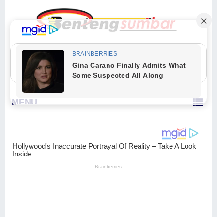
"Sesungguhnya Allah dan para malaikat-Nya berselawat untuk Nabi.
Wahai orang-orang yang beriman, berselawatlah kamu untuk Nabi dan
ucapkanlah salam dengan penuh penghormatan kepadanya." (Qs. Al
Ahzab Ayat 56)
MENU