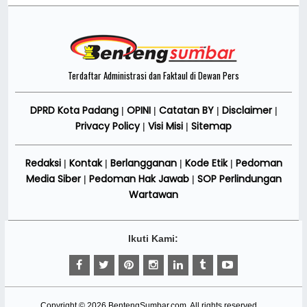
Terdaftar Administrasi dan Faktaul di Dewan Pers
DPRD Kota Padang
OPINI
Catatan BY
Disclaimer
|
|
|
|
Privacy Policy
Visi Misi
Sitemap
|
|
Redaksi
Kontak
Berlangganan
Kode Etik
Pedoman
|
|
|
|
Media Siber
Pedoman Hak Jawab
SOP Perlindungan
|
|
Wartawan
Ikuti Kami:
Copyright ©
2026
BentengSumbar.com
. All rights reserved.