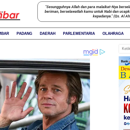
"Sesungguhnya Allah dan para malaikat-Nya bersel
beriman, berselawatlah kamu untuk Nabi dan ucap
kepadanya." (Qs. Al A
MBAR
PADANG
DAERAH
PARLEMENTARIA
OLAHRAGA