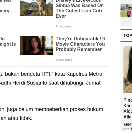
TOP
itu bukan bendeta HTI,” kata Kapolres Metro
udhi Herdi Susianto saat dihubungi, Jumat
Pin
Kau
dhi juga belum membeberkan proses hukum
Alq
Alk
an atau tidak.
BENT
dari 