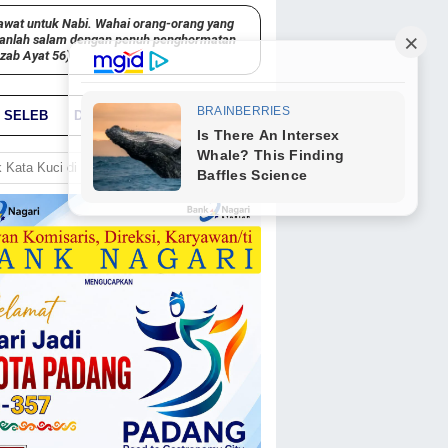
awat untuk Nabi. Wahai orang-orang yang
kanlah salam dengan penuh penghormatan
hzab Ayat 56)
SELEB
DUNIA
PARIWARA
GO