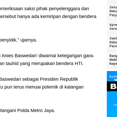
Setu
pemeriksaan saksi pihak penyelenggara dan
Reko
Perj
 tersebut hanya ada kemiripan dengan bendera
Apre
Sera
Samb
enyidik,” ujarnya.
Kelu
Perm
i Anies Baswedan’ diwarnai ketegangan gara-
Bang
Muhi
kan tauhid yang merupakan bendera HTI.
Kepe
 Baswedan sebagai Presiden Republik
tu pun terus menuai polemik di kalangan
ditangani Polda Metro Jaya.