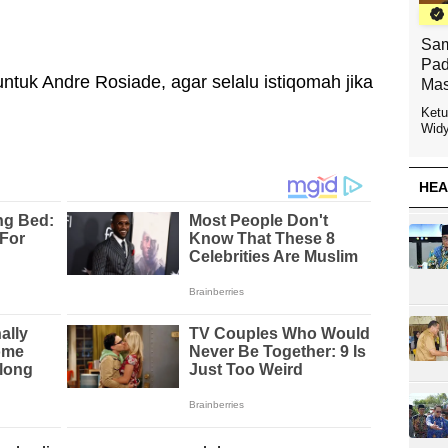
Sam
Pad
tuk Andre Rosiade, agar selalu istiqomah jika
Mas
Ketu
Widy
HEA