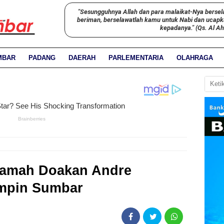
"Sesungguhnya Allah dan para malaikat-Nya bersel
beriman, berselawatlah kamu untuk Nabi dan ucap
kepadanya." (Qs. Al A
MBAR
PADANG
DAERAH
PARLEMENTARIA
OLAHRAGA
alamah Doakan Andre
impin Sumbar