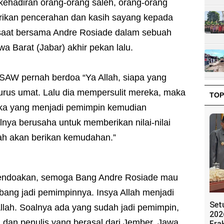
 kehadiran orang-orang saleh, orang-orang
rikan pencerahan dan kasih sayang kepada
q saat bersama Andre Rosiade dalam sebuah
a Barat (Jabar) akhir pekan lalu.
AW pernah berdoa “Ya Allah, siapa yang
urus umat. Lalu dia mempersulit mereka, maka
TOP
reka yang menjadi pemimpin kemudian
ya berusaha untuk memberikan nilai-nilai
lah akan berikan kemudahan.”
mendoakan, semoga Bang Andre Rosiade mau
abang jadi pemimpinnya. Insya Allah menjadi
Set
llah. Soalnya ada yang sudah jadi pemimpin,
202
n dan penulis yang berasal dari Jember, Jawa
Fra