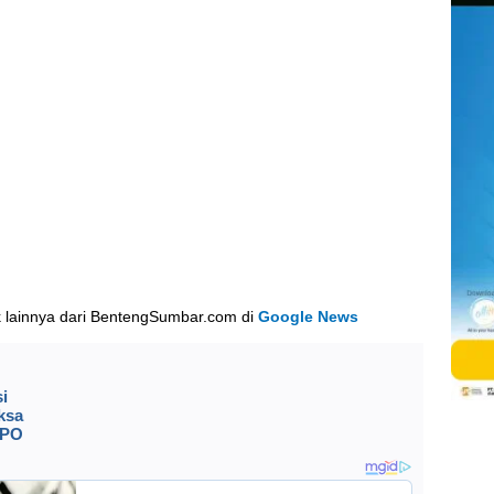
k lainnya dari BentengSumbar.com di
Google News
i
ksa
CPO