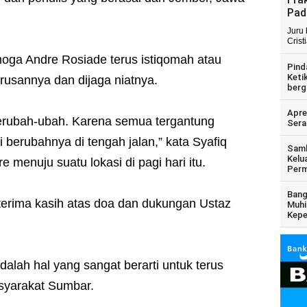
Pad
Juru
Crist
ga Andre Rosiade terus istiqomah atau
Pind
Keti
rusannya dan dijaga niatnya.
berg
Apre
berubah-ubah. Karena semua tergantung
Sera
 berubahnya di tengah jalan,” kata Syafiq
Samb
Kelu
 menuju suatu lokasi di pagi hari itu.
Perm
Bang
erima kasih atas doa dan dukungan Ustaz
Muhi
Kepe
.
alah hal yang sangat berarti untuk terus
syarakat Sumbar.