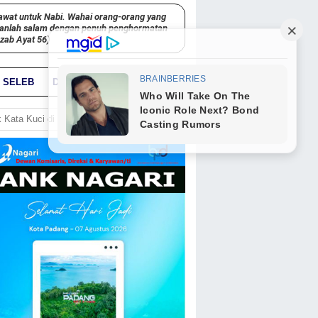
awat untuk Nabi. Wahai orang-orang yang
kanlah salam dengan penuh penghormatan
hzab Ayat 56)
SELEB
DUNIA
PARIWARA
GO