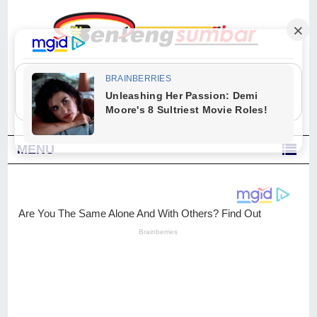
"Sesungguhnya Allah dan para malaikat-Nya berselawat untuk Nabi.
Wahai orang-orang yang beriman, berselawatlah kamu untuk Nabi dan
ucapkanlah salam dengan penuh penghormatan kepadanya." (Qs. Al
Ahzab Ayat 56)
MENU