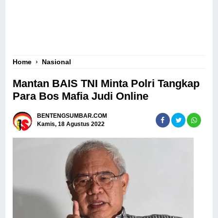
Home
›
Nasional
Mantan BAIS TNI Minta Polri Tangkap
Para Bos Mafia Judi Online
BENTENGSUMBAR.COM
Kamis, 18 Agustus 2022