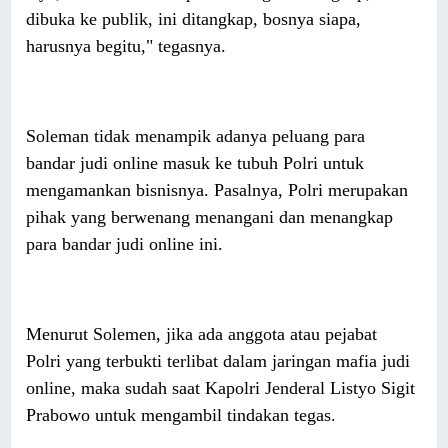
dibuka ke publik, ini ditangkap, bosnya siapa,
harusnya begitu," tegasnya.
Soleman tidak menampik adanya peluang para
bandar judi online masuk ke tubuh Polri untuk
mengamankan bisnisnya. Pasalnya, Polri merupakan
pihak yang berwenang menangani dan menangkap
para bandar judi online ini.
Menurut Solemen, jika ada anggota atau pejabat
Polri yang terbukti terlibat dalam jaringan mafia judi
online, maka sudah saat Kapolri Jenderal Listyo Sigit
Prabowo untuk mengambil tindakan tegas.