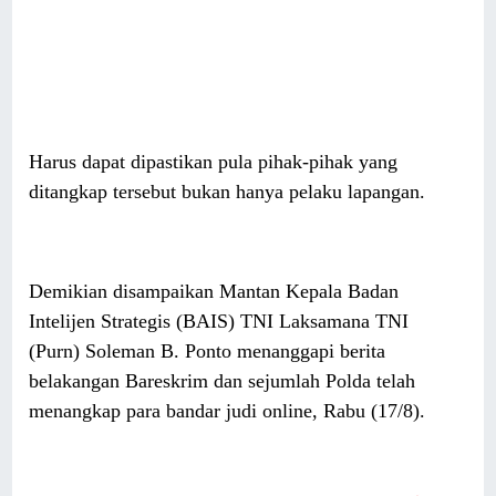
Harus dapat dipastikan pula pihak-pihak yang
ditangkap tersebut bukan hanya pelaku lapangan.
Demikian disampaikan Mantan Kepala Badan
Intelijen Strategis (BAIS) TNI Laksamana TNI
(Purn) Soleman B. Ponto menanggapi berita
belakangan Bareskrim dan sejumlah Polda telah
menangkap para bandar judi online, Rabu (17/8).