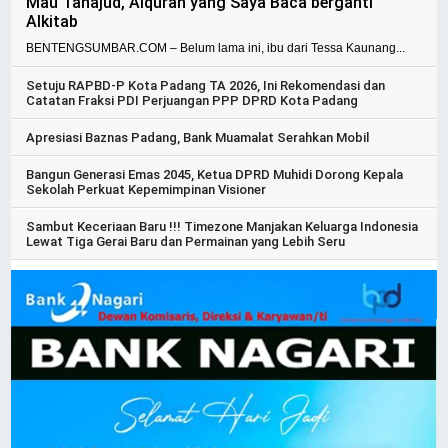
Mau Tahajud, Alquran yang Saya Baca berganti
Alkitab
BENTENGSUMBAR.COM – Belum lama ini, ibu dari Tessa Kaunang...
Setuju RAPBD-P Kota Padang TA 2026, Ini Rekomendasi dan
Catatan Fraksi PDI Perjuangan PPP DPRD Kota Padang
Apresiasi Baznas Padang, Bank Muamalat Serahkan Mobil
Bangun Generasi Emas 2045, Ketua DPRD Muhidi Dorong Kepala
Sekolah Perkuat Kepemimpinan Visioner
Sambut Keceriaan Baru !!! Timezone Manjakan Keluarga Indonesia
Lewat Tiga Gerai Baru dan Permainan yang Lebih Seru