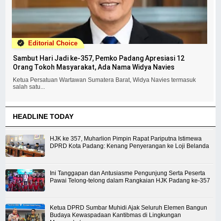
Editorial Choice
Sambut Hari Jadi ke-357, Pemko Padang Apresiasi 12
Orang Tokoh Masyarakat, Ada Nama Widya Navies
Ketua Persatuan Wartawan Sumatera Barat, Widya Navies termasuk
salah satu...
HEADLINE TODAY
HJK ke 357, Muharlion Pimpin Rapat Pariputna Istimewa
DPRD Kota Padang: Kenang Penyerangan ke Loji Belanda
Ini Tanggapan dan Antusiasme Pengunjung Serta Peserta
Pawai Telong-telong dalam Rangkaian HJK Padang ke-357
Ketua DPRD Sumbar Muhidi Ajak Seluruh Elemen Bangun
Budaya Kewaspadaan Kantibmas di Lingkungan