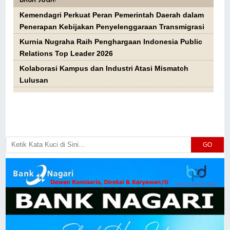
Kemendagri Perkuat Peran Pemerintah Daerah dalam
Penerapan Kebijakan Penyelenggaraan Transmigrasi
Kurnia Nugraha Raih Penghargaan Indonesia Public
Relations Top Leader 2026
Kolaborasi Kampus dan Industri Atasi Mismatch
Lulusan
GO