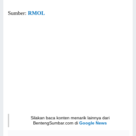
Sumber:
RMOL
Silakan baca konten menarik lainnya dari
BentengSumbar.com di
Google News