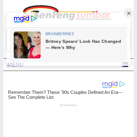
"Sesungguhnya Allah dan para malaikat-Nya berselawat untuk Nabi.
Wahai orang-orang yang beriman, berselawatlah kamu untuk Nabi dan
ucapkanlah salam dengan penuh penghormatan kepadanya." (Qs. Al
Ahzab Ayat 56)
MENU