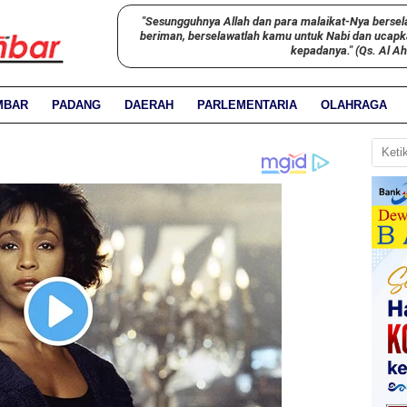
"Sesungguhnya Allah dan para malaikat-Nya bersel
beriman, berselawatlah kamu untuk Nabi dan ucap
kepadanya." (Qs. Al A
MBAR
PADANG
DAERAH
PARLEMENTARIA
OLAHRAGA