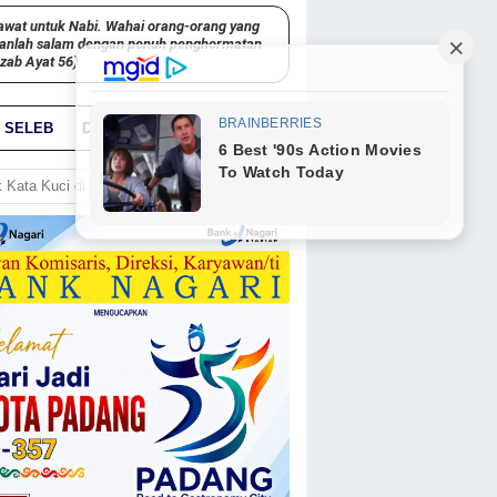
awat untuk Nabi. Wahai orang-orang yang
kanlah salam dengan penuh penghormatan
hzab Ayat 56)
SELEB
DUNIA
PARIWARA
GO