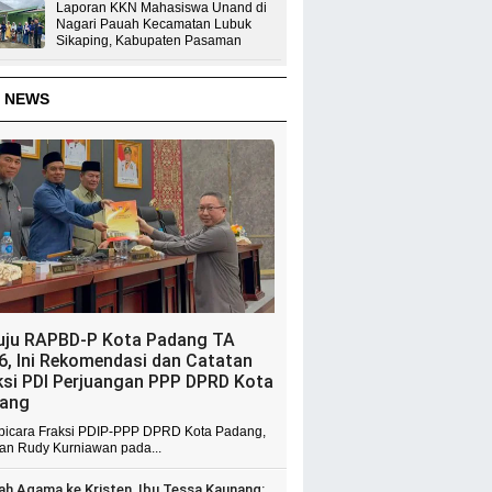
Laporan KKN Mahasiswa Unand di
Nagari Pauah Kecamatan Lubuk
Sikaping, Kabupaten Pasaman
 NEWS
uju RAPBD-P Kota Padang TA
6, Ini Rekomendasi dan Catatan
ksi PDI Perjuangan PPP DPRD Kota
ang
 bicara Fraksi PDIP-PPP DPRD Kota Padang,
ian Rudy Kurniawan pada...
ah Agama ke Kristen, Ibu Tessa Kaunang: