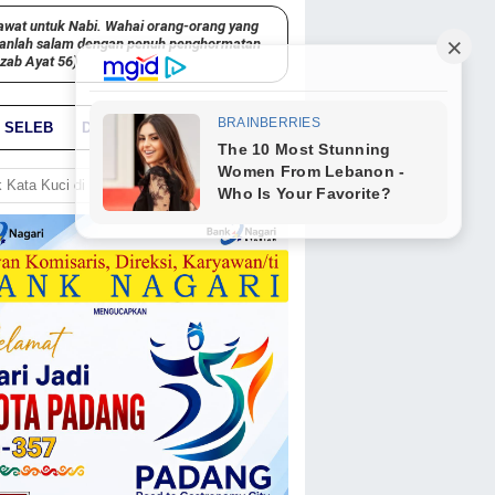
awat untuk Nabi. Wahai orang-orang yang
kanlah salam dengan penuh penghormatan
hzab Ayat 56)
SELEB
DUNIA
PARIWARA
GO