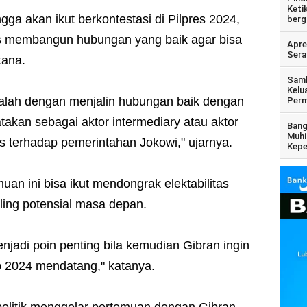
Keti
angga akan ikut berkontestasi di Pilpres 2024,
berg
us membangun hubungan yang baik agar bisa
Apre
Sera
stana.
Samb
Kelu
dalah dengan menjalin hubungan baik dengan
Perm
takan sebagai aktor intermediary atau aktor
Bang
Muhi
is terhadap pemerintahan Jokowi," ujarnya.
Kepe
an ini bisa ikut mendongrak elektabilitas
aling potensial masa depan.
enjadi poin penting bila kemudian Gibran ingin
b 2024 mendatang," katanya.