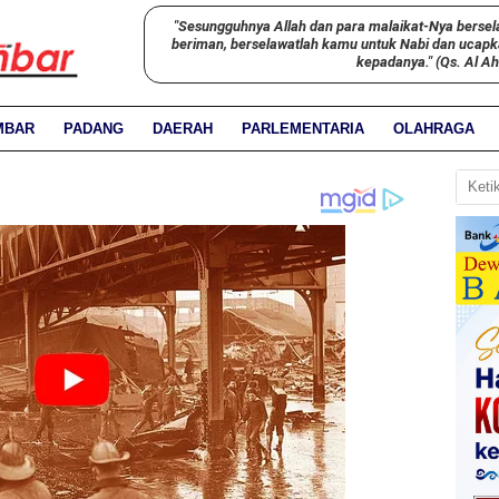
"Sesungguhnya Allah dan para malaikat-Nya bersel
beriman, berselawatlah kamu untuk Nabi dan ucap
kepadanya." (Qs. Al A
MBAR
PADANG
DAERAH
PARLEMENTARIA
OLAHRAGA