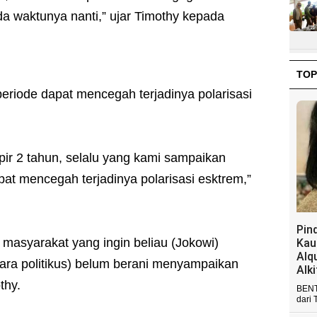
da waktunya nanti,” ujar Timothy kepada
TOP
eriode dapat mencegah terjadinya polarisasi
ir 2 tahun, selalu yang kami sampaikan
pat mencegah terjadinya polarisasi esktrem,”
Pin
 masyarakat yang ingin beliau (Jokowi)
Kau
Alq
ara politikus) belum berani menyampaikan
Alk
thy.
BENT
dari 