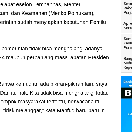
pejabat eselon Lemhannas, Menteri
Setu
Reko
Hukum, dan Keamanan (Menko Polhukam),
Perj
rintah sudah menyiapkan kebutuhan Pemilu
Apre
Sera
Samb
Kelu
Perm
t pemerintah tidak bisa menghalangi adanya
024 maupun perpanjang masa jabatan Presiden
Bang
Muhi
Kepe
 Bahwa kemudian ada pikiran-pikiran lain, saya
 Dan itu hak. Kita tidak bisa menghalangi kalau
kelompok masyarakat tertentu, berwacana itu
, tidak melanggar,” kata Mahfud baru-baru ini.