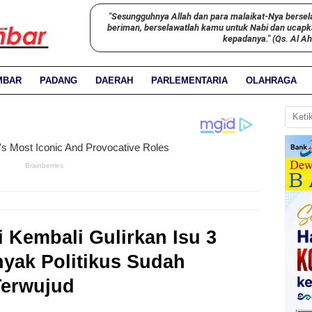
"Sesungguhnya Allah dan para malaikat-Nya bersel
beriman, berselawatlah kamu untuk Nabi dan ucap
kepadanya." (Qs. Al A
MBAR
PADANG
DAERAH
PARLEMENTARIA
OLAHRAGA
Kembali Gulirkan Isu 3
nyak Politikus Sudah
Terwujud