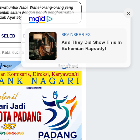
awat untuk Nabi. Wahai orang-orang yang
kanlah salam dengan penuh penghormatan
hzab Ayat 56)
SELEB
DUNIA
PARIWARA
GO