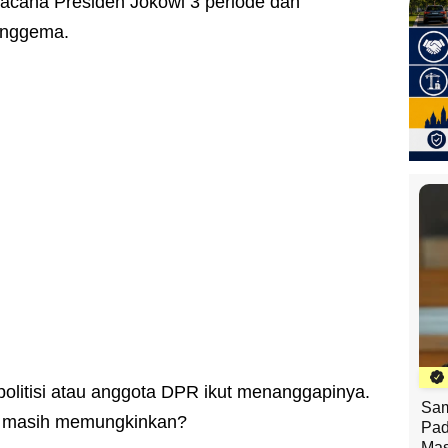
acana Presiden Jokowi 3 periode dan
enggema.
 politisi atau anggota DPR ikut menanggapinya.
Sam
de masih memungkinkan?
Pad
Mas