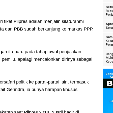
Setu
Reko
Perj
 tiket Pilpres adalah menjalin silaturahmi
Apre
Sera
k. Ia dan PBB sudah berkunjung ke markas PPP,
Samb
Kelu
Perm
gan itu baru pada tahap awal penjajakan.
Bang
Muhi
 pemilu, apalagi mencalonkan dirinya sebagai
Kepe
afari politik ke partai-partai lain, termasuk
kait Gerindra, ia punya harapan khusus
atan saat Pilpres 2014. Yusril hadir di