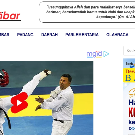
"Sesungguhnya Allah dan para malaikat-Nya bersel
beriman, berselawatlah kamu untuk Nabi dan ucap
kepadanya." (Qs. Al A
MBAR
PADANG
DAERAH
PARLEMENTARIA
OLAHRAGA