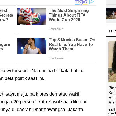
TOP
kowi tersebut. Namun, ia berkata hal itu
peta politik saat ini.
Pin
Kau
i saya maju, baik presiden atau wakil
Alq
ngan 20 persen," kata Yusril saat ditemui
Alk
nnya di daerah Dharmawangsa, Jakarta
BENT
dari 