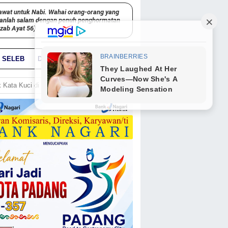
awat untuk Nabi. Wahai orang-orang yang
kanlah salam dengan penuh penghormatan
hzab Ayat 56)
SELEB
DUNIA
PARIWARA
GO