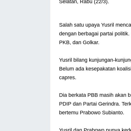
Selatan, Rabu (22/3).
Salah satu upaya Yusril mencari
dengan berbagai partai politi
PKB, dan Golkar.
Yusril bilang kunjungan-kunjun
Belum ada kesepakatan koalisi
capres.
Dia berkata PBB masih akan bers
PDIP dan Partai Gerindra. Ter
bertemu Prabowo Subianto.
Yusril dan Prabowo punya kedek