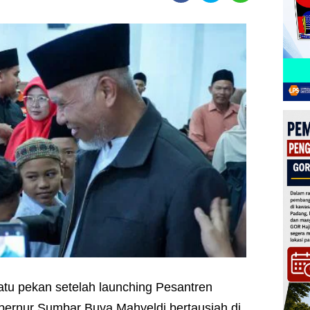
atu pekan setelah launching Pesantren
ernur Sumbar Buya Mahyeldi bertausiah di