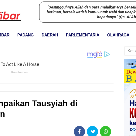
"Sesungguhnya Allah dan para malaikat-Nya bersel
beriman, berselawatlah kamu untuk Nabi dan ucap
kepadanya." (Qs. Al A
MBAR
PADANG
DAERAH
PARLEMENTARIA
OLAHRAGA
paikan Tausyiah di
an