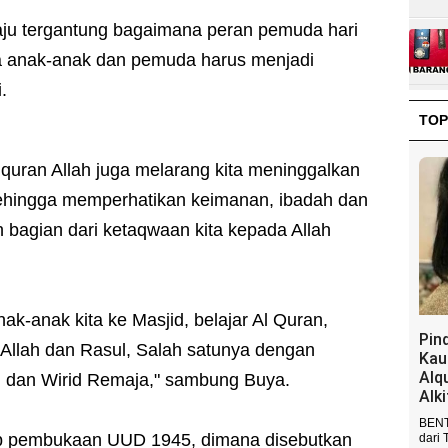
aju tergantung bagaimana peran pemuda hari
aka anak-anak dan pemuda harus menjadi
.
TOP
uran Allah juga melarang kita meninggalkan
ehingga memperhatikan keimanan, ibadah dan
 bagian dari ketaqwaan kita kepada Allah
nak-anak kita ke Masjid, belajar Al Quran,
Pin
llah dan Rasul, Salah satunya dengan
Kau
Alq
 dan Wirid Remaja," sambung Buya.
Alk
BENT
tip pembukaan UUD 1945, dimana disebutkan
dari 