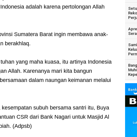
ndonesia adalah karena pertolongan Allah
Setu
Reko
Perj
Apre
rovinsi Sumatera Barat ingin membawa anak-
Sera
n berakhlaq.
Samb
Kelu
Perm
 tuhan yang maha kuasa, itu artinya Indonesia
Bang
Muhi
an Allah. Karenanya mari kita bangun
Kepe
bersamaan dalam naungan keimanan melalui
a kesempatan subuh bersama santri itu, Buya
ntuan CSR dari Bank Nagari untuk Masjid Al
piah. (Adpsb)