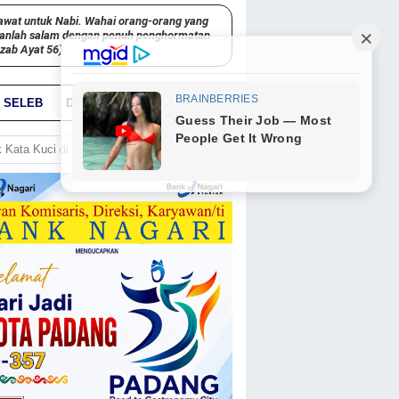
awat untuk Nabi. Wahai orang-orang yang
kanlah salam dengan penuh penghormatan
hzab Ayat 56)
SELEB
DUNIA
PARIWARA
GO