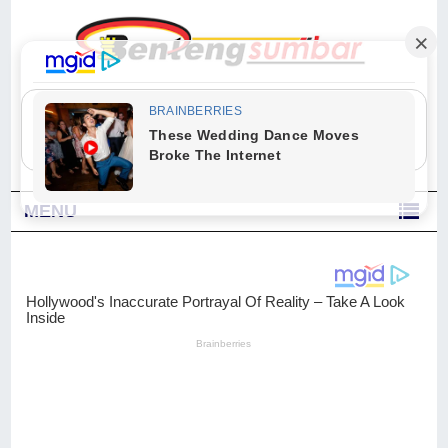
"Sesungguhnya Allah dan para malaikat-Nya berselawat untuk Nabi.
Wahai orang-orang yang beriman, berselawatlah kamu untuk Nabi dan
ucapkanlah salam dengan penuh penghormatan kepadanya." (Qs. Al
Ahzab Ayat 56)
MENU