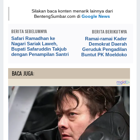
Silakan baca konten menarik lainnya dari
BentengSumbar.com di
Google News
BERITA SEBELUMNYA
BERITA BERIKUTNYA
Safari Ramadhan ke
Ramai-ramai Kader
Nagari Sariak Laweh,
Demokrat Daerah
Bupati Safaruddin Takjub
Geruduk Pengadilan
dengan Penampilan Santri
Buntut PK Moeldoko
BACA JUGA: