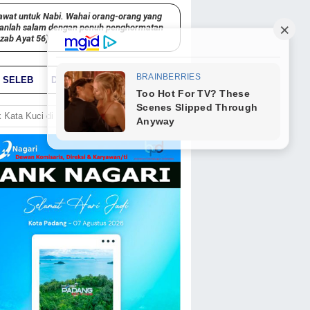
awat untuk Nabi. Wahai orang-orang yang
kanlah salam dengan penuh penghormatan
hzab Ayat 56)
SELEB
DUNIA
PARIWARA
GO