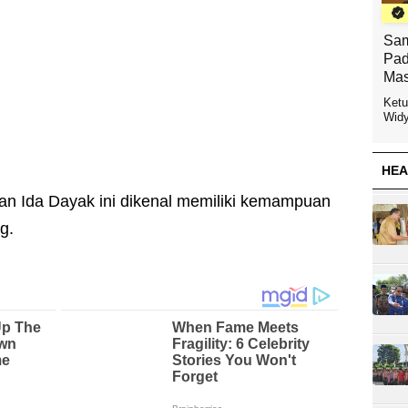
Sam
Pad
Mas
Ketu
Widy
HEA
n Ida Dayak ini dikenal memiliki kemampuan
ng.