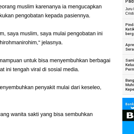
Pad
eorang muslim karenanya ia mengucapkan
Juru
Crist
akukan pengobatan kepada pasiennya.
Pind
Keti
m, saya muslim, saya mulai pengobatan ini
berg
irohmanirohim," jelasnya.
Apre
Sera
kemampuan untuk bisa menyembuhkan berbagai
Samb
Kelu
 ini tengah viral di sosial media.
Perm
Bang
Muhi
nyembuhkan penyakit mulai dari keseleo,
Kepe
orang wanita sakti yang bisa sembuhkan