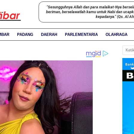
"Sesungguhnya Allah dan para malaikat-Nya bersel
beriman, berselawatlah kamu untuk Nabi dan ucap
kepadanya." (Qs. Al A
MBAR
PADANG
DAERAH
PARLEMENTARIA
OLAHRAGA