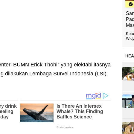
Sam
Pad
Mas
Ketu
Widy
HEA
nteri BUMN Erick Thohir yang elektabilitasnya
ng dilakukan Lembaga Survei Indonesia (LSI).