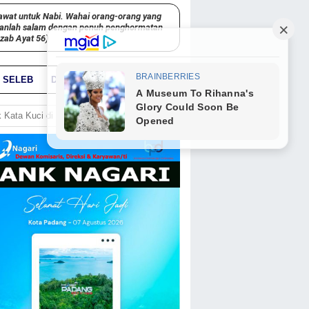
awat untuk Nabi. Wahai orang-orang yang
kanlah salam dengan penuh penghormatan
hzab Ayat 56)
SELEB
DUNIA
PARIWARA
GO