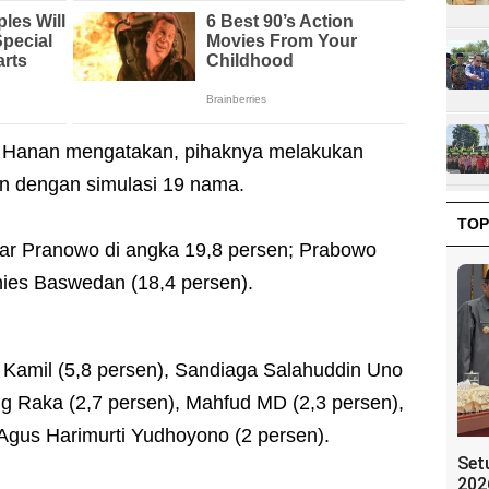
adi Hanan mengatakan, pihaknya melakukan
den dengan simulasi 19 nama.
TOP
jar Pranowo di angka 19,8 persen; Prabowo
nies Baswedan (18,4 persen).
Kamil (5,8 persen), Sandiaga Salahuddin Uno
g Raka (2,7 persen), Mahfud MD (2,3 persen),
 Agus Harimurti Yudhoyono (2 persen).
Set
202