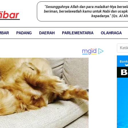
"Sesungguhnya Allah dan para malaikat-Nya bersel
beriman, berselawatlah kamu untuk Nabi dan ucap
kepadanya." (Qs. Al A
MBAR
PADANG
DAERAH
PARLEMENTARIA
OLAHRAGA