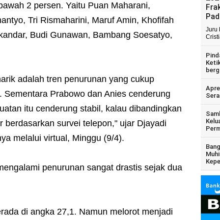
bawah 2 persen. Yaitu Puan Maharani,
Fra
Pad
antyo, Tri Rismaharini, Maruf Amin, Khofifah
Juru
skandar, Budi Gunawan, Bambang Soesatyo,
Crist
Pind
Keti
berg
enarik adalah tren penurunan yang cukup
Apre
wo. Sementara Prabowo dan Anies cenderung
Sera
tan itu cenderung stabil, kalau dibandingkan
Samb
Kelu
 berdasarkan survei telepon," ujar Djayadi
Perm
a melalui virtual, Minggu (9/4).
Bang
Muhi
Kepe
at mengalami penurunan sangat drastis sejak dua
erada di angka 27,1. Namun melorot menjadi