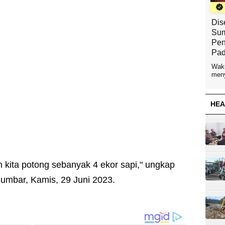
Dis
Sum
Pen
Pad
Waki
meny
HEA
 kita potong sebanyak 4 ekor sapi," ungkap
Sumbar, Kamis, 29 Juni 2023.