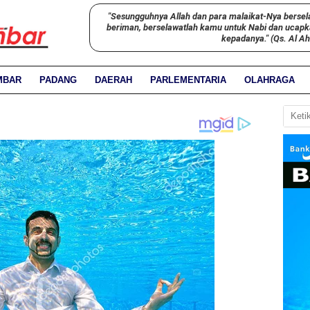
"Sesungguhnya Allah dan para malaikat-Nya bersel
beriman, berselawatlah kamu untuk Nabi dan ucap
kepadanya." (Qs. Al A
MBAR
PADANG
DAERAH
PARLEMENTARIA
OLAHRAGA