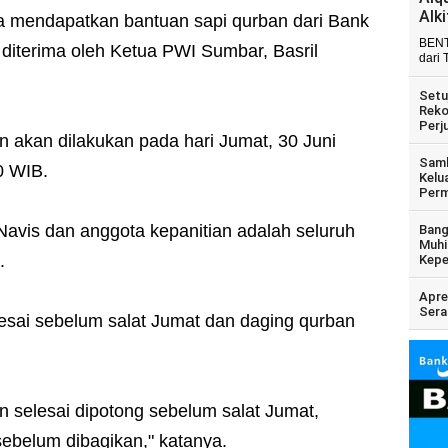
Alk
 mendapatkan bantuan sapi qurban dari Bank
BENT
diterima oleh Ketua PWI Sumbar, Basril
dari 
Setu
Reko
Perj
 akan dilakukan pada hari Jumat, 30 Juni
Samb
0 WIB.
Kelu
Perm
Navis dan anggota kepanitian adalah seluruh
Bang
Muhi
.
Kepe
Apre
Sera
sai sebelum salat Jumat dan daging qurban
 selesai dipotong sebelum salat Jumat,
ebelum dibagikan," katanya.