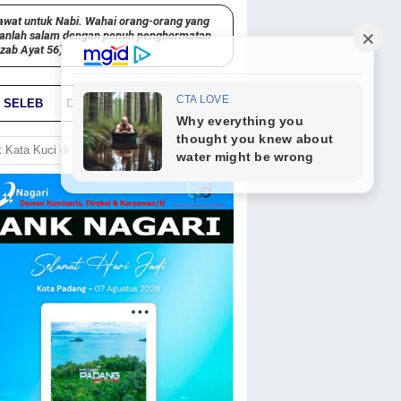
awat untuk Nabi. Wahai orang-orang yang
kanlah salam dengan penuh penghormatan
hzab Ayat 56)
SELEB
DUNIA
PARIWARA
GO