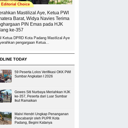
Editorial Choice
erahkan Mastilizal Aye, Ketua PWI
atera Barat, Widya Navies Terima
ghargaan PIN Emas pada HJK
ang ke-357
l Ketua DPRD Kota Padang Mastlizal Aye
erahkan pengargaan Ketua...
DLINE TODAY
59 Peserta Lolos Verifikasi OKK PWI
Sumbar Angkatan I 2026
Gowes Siti Nurbaya Meriahkan HJK
ke-357, Peserta dari Luar Sumbar
Ikut Ramaikan
Malvi Hendri Ungkap Penanganan
Pascabanjir oleh PUPR Kota
Padang, Begini Katanya