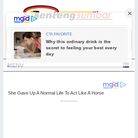
"Sesungguhnya Allah dan para malaikat-Nya berselawat untuk Nabi.
Wahai orang-orang yang beriman, berselawatlah kamu untuk Nabi dan
ucapkanlah salam dengan penuh penghormatan kepadanya." (Qs. Al
Ahzab Ayat 56)
MENU