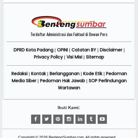
Terdaftar Administrasi dan Faktaul di Dewan Pers
DPRD Kota Padang
OPINI
Catatan BY
Disclaimer
|
|
|
|
Privacy Policy
Visi Misi
Sitemap
|
|
Redaksi
Kontak
Berlangganan
Kode Etik
Pedoman
|
|
|
|
Media Siber
Pedoman Hak Jawab
SOP Perlindungan
|
|
Wartawan
Ikuti Kami:
Copyright ©
2026
BentengSumbar.com
. All rights reserved.