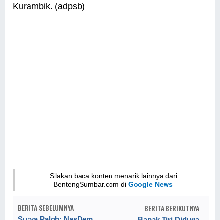
Kurambik. (adpsb)
Silakan baca konten menarik lainnya dari
BentengSumbar.com di
Google News
BERITA SEBELUMNYA
BERITA BERIKUTNYA
Surya Paloh: NasDem
Bapak Tiri Diduga