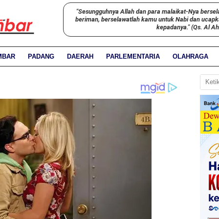
"Sesungguhnya Allah dan para malaikat-Nya bersel
beriman, berselawatlah kamu untuk Nabi dan ucap
kepadanya." (Qs. Al A
MBAR
PADANG
DAERAH
PARLEMENTARIA
OLAHRAGA