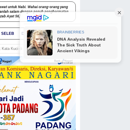
awat untuk Nabi. Wahai orang-orang yang
kanlah salam dengan penuh penghormatan
hzab Ayat 56)
SELEB
DUNIA
PARIWARA
GO