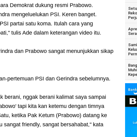
i acara Demokrat dukung resmi Prabowo.
Setu
Reko
indra mengeluelukan PSI. Keren banget.
Perj
PSI partai satu koma. Itulah cara yang
Apre
i," tulis Ade dalam keterangan video itu.
Sera
Samb
Kelu
rindra dan Prabowo sangat menunjukkan sikap
Perm
Bang
Muhi
Kepe
uan-pertemuan PSI dan Gerindra sebelumnya.
 berani, nggak berani kalimat saya sampai
bowo' tapi kita kan ketemu dengan timnya
Satu, ketika Pak Ketum (Prabowo) datang ke
u sangat friendly, sangat bersahabat," kata