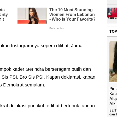
TOP
akun Instagramnya seperti dilihat, Jumat
elompok kader Gerindra berseragam putih dan
 Sis PSI, Bro Sis PSI. Kapan deklarasi, kapan
nas Demokrat semalam.
Pin
Kau
Alq
Alk
t di lokasi pun ikut terlihat bertepuk tangan.
BENT
dari 