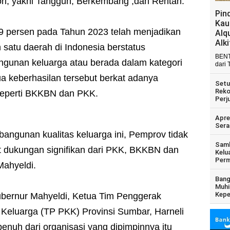
ori, yakni Tangguh, Berkembang ,dan Rentan.
Pin
Kau
9 persen pada Tahun 2023 telah menjadikan
Alq
Alk
 satu daerah di Indonesia berstatus
BENT
gunan keluarga atau berada dalam kategori
dari 
ua keberhasilan tersebut berkat adanya
Setu
Reko
 seperti BKKBN dan PKK.
Perj
Apre
Sera
angunan kualitas keluarga ini, Pemprov tidak
Samb
at dukungan signifikan dari PKK, BKKBN dan
Kelu
Perm
Mahyeldi.
Bang
Muhi
Kepe
bernur Mahyeldi, Ketua Tim Penggerak
eluarga (TP PKK) Provinsi Sumbar, Harneli
nuh dari organisasi yang dipimpinnya itu