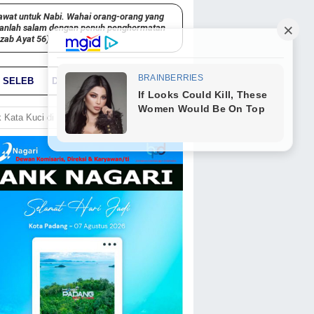
awat untuk Nabi. Wahai orang-orang yang
kanlah salam dengan penuh penghormatan
hzab Ayat 56)
SELEB
DUNIA
PARIWARA
GO