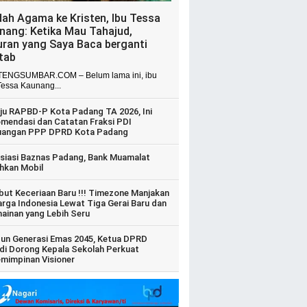
dah Agama ke Kristen, Ibu Tessa
nang: Ketika Mau Tahajud,
uran yang Saya Baca berganti
itab
ENGSUMBAR.COM – Belum lama ini, ibu
Tessa Kaunang...
ju RAPBD-P Kota Padang TA 2026, Ini
mendasi dan Catatan Fraksi PDI
uangan PPP DPRD Kota Padang
siasi Baznas Padang, Bank Muamalat
hkan Mobil
ut Keceriaan Baru !!! Timezone Manjakan
arga Indonesia Lewat Tiga Gerai Baru dan
ainan yang Lebih Seru
un Generasi Emas 2045, Ketua DPRD
di Dorong Kepala Sekolah Perkuat
mimpinan Visioner