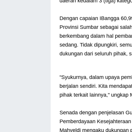
daerah kedalam 3 (tiga) kateg
Dengan capaian IBangga 60,9
Provinsi Sumbar sebagai salah
berkembang dalam hal pemban
sedang. Tidak dipungkiri, sem
dukungan dari seluruh pihak,
"Syukurnya, dalam upaya pemb
berjalan sendiri. Kita mendap
pihak terkait lainnya," ungkap 
Senada dengan penjelasan Gu
Pemberdayaan Kesejahteraan K
Mahyeldi mengaku dukungan pe