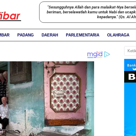
"Sesungguhnya Allah dan para malaikat-Nya bersel
beriman, berselawatlah kamu untuk Nabi dan ucap
kepadanya." (Qs. Al A
MBAR
PADANG
DAERAH
PARLEMENTARIA
OLAHRAGA