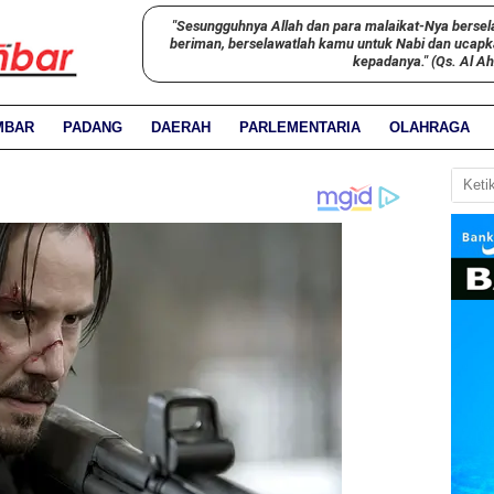
"Sesungguhnya Allah dan para malaikat-Nya bersel
beriman, berselawatlah kamu untuk Nabi dan ucap
kepadanya." (Qs. Al A
MBAR
PADANG
DAERAH
PARLEMENTARIA
OLAHRAGA