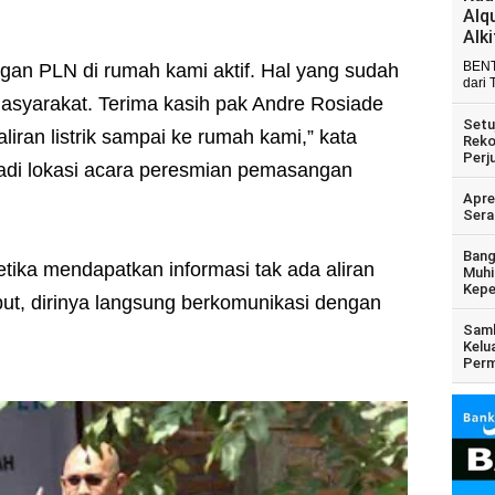
Alq
Alk
BENT
ringan PLN di rumah kami aktif. Hal yang sudah
dari 
asyarakat. Terima kasih pak Andre Rosiade
Setu
iran listrik sampai ke rumah kami,” kata
Reko
Perj
adi lokasi acara peresmian pemasangan
Apre
Sera
Bang
ika mendapatkan informasi tak ada aliran
Muhi
Kepe
ebut, dirinya langsung berkomunikasi dengan
Samb
Kelu
Perm