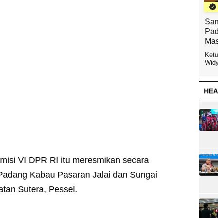
Sam
Pad
Mas
Ketu
Widy
HEA
omisi VI DPR RI itu meresmikan secara
i Padang Kabau Pasaran Jalai dan Sungai
atan Sutera, Pessel.