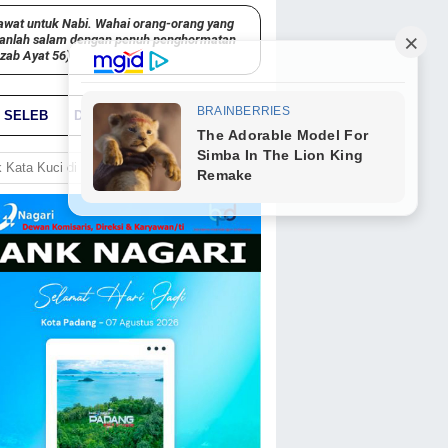
awat untuk Nabi. Wahai orang-orang yang
kanlah salam dengan penuh penghormatan
hzab Ayat 56)
SELEB
DUNIA
PARIWARA
GO