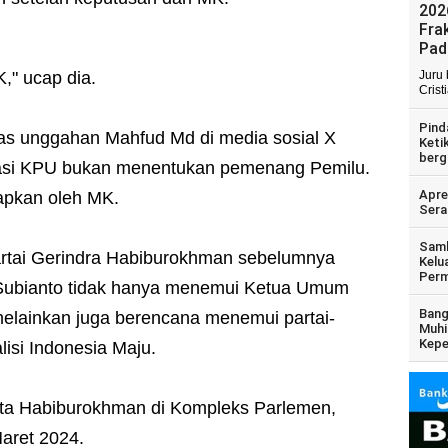
202
Fra
Pad
K," ucap dia.
Juru
Crist
Pind
tas unggahan Mahfud Md di media sosial X
Keti
berg
ulasi KPU bukan menentukan pemenang Pemilu.
Apre
apkan oleh MK.
Sera
Samb
tai Gerindra Habiburokhman sebelumnya
Kelu
Perm
ubianto tidak hanya menemui Ketua Umum
Bang
elainkan juga berencana menemui partai-
Muhi
Kepe
alisi Indonesia Maju.
ta Habiburokhman di Kompleks Parlemen,
aret 2024.