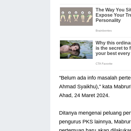
"Belum ada info masalah pert
Ahmad Syaikhu)," kata Mabru
Ahad, 24 Maret 2024.
Ditanya mengenai peluang p
pengurus PKS lainnya, Mabruri
pertemuan baru akan dilakuka