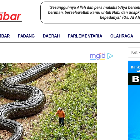
"Sesungguhnya Allah dan para malaikat-Nya bersel
beriman, berselawatlah kamu untuk Nabi dan ucap
kepadanya." (Qs. Al A
MBAR
PADANG
DAERAH
PARLEMENTARIA
OLAHRAGA