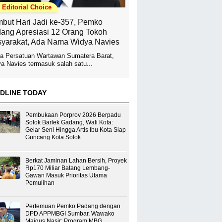
Editorial Choice
but Hari Jadi ke-357, Pemko
ang Apresiasi 12 Orang Tokoh
yarakat, Ada Nama Widya Navies
a Persatuan Wartawan Sumatera Barat,
a Navies termasuk salah satu...
DLINE TODAY
Pembukaan Porprov 2026 Berpadu
Solok Barlek Gadang, Wali Kota:
Gelar Seni Hingga Artis Ibu Kota Siap
Guncang Kota Solok
Berkat Jaminan Lahan Bersih, Proyek
Rp170 Miliar Batang Lembang-
Gawan Masuk Prioritas Utama
Pemulihan
Pertemuan Pemko Padang dengan
DPD APPMBGI Sumbar, Wawako
Maigus Nasir: Program MBG