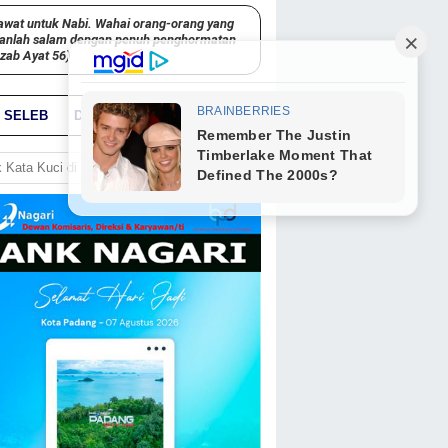
awat untuk Nabi. Wahai orang-orang yang
kanlah salam dengan penuh penghormatan
hzab Ayat 56)
SELEB
DUNIA
PARIWARA
GO