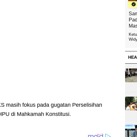
Sam
Pad
Mas
Ketu
Widy
HEA
KS masih fokus pada gugatan Perselisihan
HPU di Mahkamah Konstitusi.