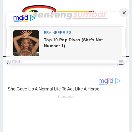
"Sesungguhnya Allah dan para malaikat-Nya berselawat untuk Nabi.
Wahai orang-orang yang beriman, berselawatlah kamu untuk Nabi dan
ucapkanlah salam dengan penuh penghormatan kepadanya." (Qs. Al
Ahzab Ayat 56)
MENU