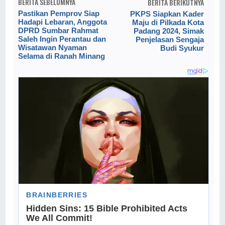
BERITA SEBELUMNYA
BERITA BERIKUTNYA
Pastikan Pemprov Siap
PKPS Siapkan Kader
Hadapi Lebaran, Anggota
Maju di Pilkada Kota
DPRD Sumbar Rahmat
Padang 2024, Simak
Saleh Ingin Perantau dan
Penjelasan Sengaja
Wisatawan Nyaman
Budi Syukur
Selama di Ranah Minang