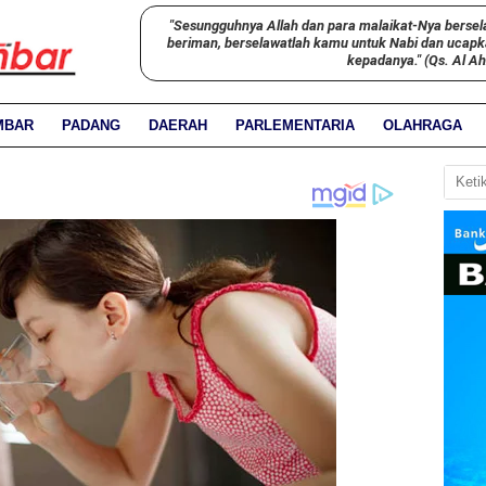
"Sesungguhnya Allah dan para malaikat-Nya bersel
beriman, berselawatlah kamu untuk Nabi dan ucap
kepadanya." (Qs. Al A
MBAR
PADANG
DAERAH
PARLEMENTARIA
OLAHRAGA