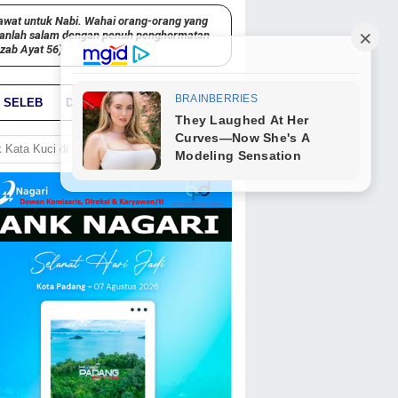
awat untuk Nabi. Wahai orang-orang yang
kanlah salam dengan penuh penghormatan
hzab Ayat 56)
SELEB
DUNIA
PARIWARA
GO