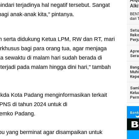
ndari terjadinya hal negatif tersebut. Sangat
Alk
i anak-anak kita," pintanya.
BENT
dari 
Setu
Reko
 serta didukung Ketua LPM, RW dan RT, mari
Perj
Terkhusus bagi para orang tua, agar menjaga
Apre
Sera
a sewaktu di malam hari sudah berada di
terjadi pada malam hingga dini hari," tambah
Bang
Muhi
Kepe
Samb
Kelu
kda Kota Padang menginformasikan terkait
Perm
NS di tahun 2024 untuk di
Pemko Padang.
bu yang berminat agar disampaikan untuk