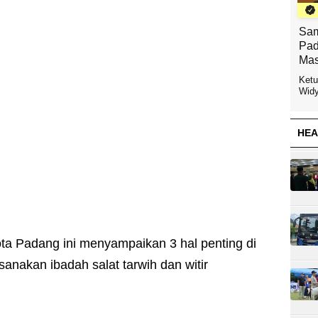
Sam
Pad
Mas
Ketu
Widy
HEA
a Padang ini menyampaikan 3 hal penting di
nakan ibadah salat tarwih dan witir