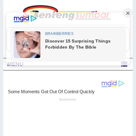
"Sesungguhnya Allah dan para malaikat-Nya berselawat untuk Nabi.
Wahai orang-orang yang beriman, berselawatlah kamu untuk Nabi dan
ucapkanlah salam dengan penuh penghormatan kepadanya." (Qs. Al
Ahzab Ayat 56)
MENU