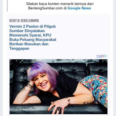
Silakan baca konten menarik lainnya dari
BentengSumbar.com di
Google News
BERITA SEBELUMNYA
Vermin 2 Paslon di Pilgub
Sumbar Dinyatakan
Memenuhi Syarat, KPU
Buka Peluang Masyarakat
Berikan Masukan dan
Tanggapan