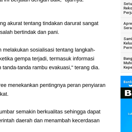
Setu
Reko
Perj
g akurat tentang tindakan darurat sangat
Apre
Sera
salah bertindak dan pani.
Samb
Kelu
Perm
 melakukan sosialisasi tentang langkah-
ketika gempa terjadi, termasuk informasi
Bang
Muhi
tanda-tanda rambu evakuasi," terang dia.
Kepe
ree menekankan pentingnya peran penyiaran
kat.
Sumbar semakin berkualitas sehingga dapat
erintah daerah dan menambah kecerdasan