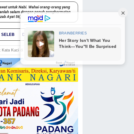
awat untuk Nabi. Wahai orang-orang yang
kanlah salam dengan penuh penghormatan
hzab Ayat 56)
SELEB
DUNIA
PARIWARA
GO