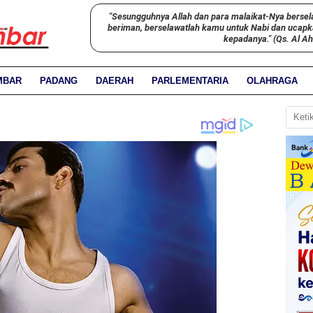
"Sesungguhnya Allah dan para malaikat-Nya bersel
beriman, berselawatlah kamu untuk Nabi dan ucap
kepadanya." (Qs. Al A
MBAR
PADANG
DAERAH
PARLEMENTARIA
OLAHRAGA