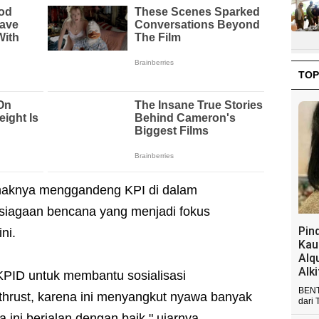
TOP
haknya menggandeng KPI di dalam
siagaan bencana yang menjadi fokus
Pin
ni.
Kau
Alq
Alk
KPID untuk membantu sosialisasi
BENT
hrust, karena ini menyangkut nyawa banyak
dari 
 ini berjalan dengan baik," ujarnya.