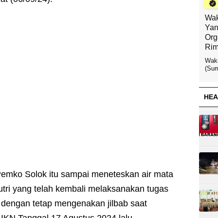
Wak
Yan
Org
Rim
Waki
(Sum
HEA
Pemko Solok itu sampai meneteskan air mata
ri yang telah kembali melaksanakan tugas
dengan tetap mengenakan jilbab saat
IKN Tanggal 17 Agustus 2024 lalu.