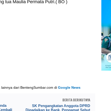
ang tua Maulia Permata Putri.( BO )
k lainnya dari BentengSumbar.com di
Google News
BERITA BERIKUTNYA
anda
SK Pengangkatan Anggota DPRD
Kembali
Digadaikan ke Bank, Pengamat Sebut