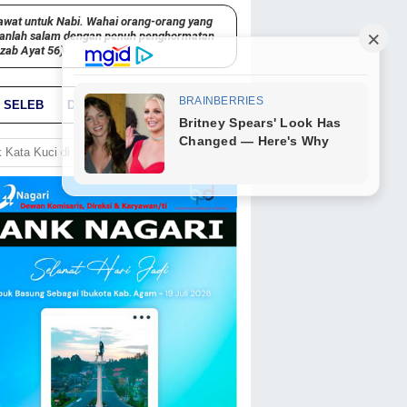
awat untuk Nabi. Wahai orang-orang yang
kanlah salam dengan penuh penghormatan
hzab Ayat 56)
SELEB
DUNIA
PARIWARA
GO