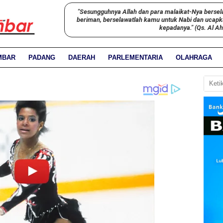
"Sesungguhnya Allah dan para malaikat-Nya bersel
beriman, berselawatlah kamu untuk Nabi dan ucap
kepadanya." (Qs. Al A
MBAR
PADANG
DAERAH
PARLEMENTARIA
OLAHRAGA