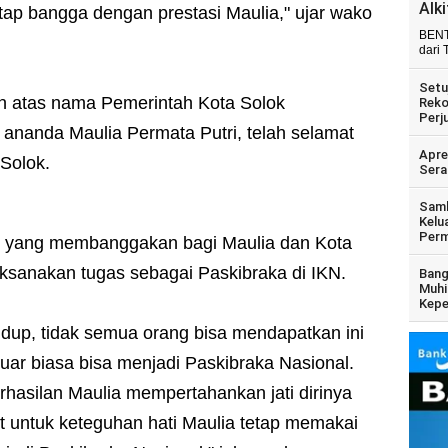
Alk
ap bangga dengan prestasi Maulia," ujar wako
BENT
dari 
Setu
n atas nama Pemerintah Kota Solok
Reko
Perj
nanda Maulia Permata Putri, telah selamat
Apre
 Solok.
Sera
Samb
Kelu
Perm
si yang membanggakan bagi Maulia dan Kota
aksanakan tugas sebagai Paskibraka di IKN.
Bang
Muhi
Kepe
dup, tidak semua orang bisa mendapatkan ini
uar biasa bisa menjadi Paskibraka Nasional.
erhasilan Maulia mempertahankan jati dirinya
ut untuk keteguhan hati Maulia tetap memakai