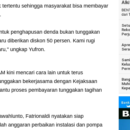
Alk
rik tertentu sehingga masyarakat bisa membayar
BENT
.
dari 
Setu
Reko
 untuk penghapusan denda bukan tunggakan
Perj
ru diberikan diskon 50 persen. Kami rugi
Apre
aru," ungkap Yufron.
Sera
Samb
Kelu
Perm
 kini mencari cara lain untuk terus
Bang
unggakan bekerjasama dengan Kejaksaan
Muhi
Kepe
ntu proses pembayaran tunggakan tagihan
wahlunto, Fatrionaldi nyatakan siap
 anggaran perbaikan instalasi dan pompa