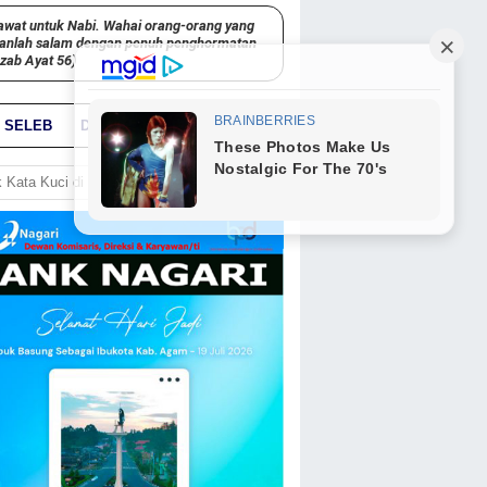
awat untuk Nabi. Wahai orang-orang yang
kanlah salam dengan penuh penghormatan
hzab Ayat 56)
SELEB
DUNIA
PARIWARA
GO