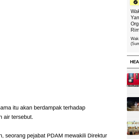
Wak
Yan
Org
Rim
Waki
(Sum
HEA
sama itu akan berdampak terhadap
air tersebut.
n, seorang pejabat PDAM mewakili Direktur