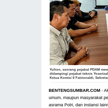
Yufron, seorang pejabat PDAM mewaki
didampingi pejabat teknis Yozerizal
Ketua Komisi II Fatrionaldi, Sekret
BENTENGSUMBAR.COM
- A
umum, maupun masyarakat pen
asrama Polri, dan instansi la