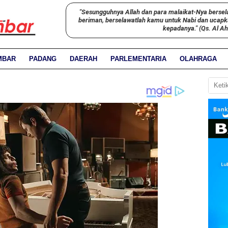
"Sesungguhnya Allah dan para malaikat-Nya bersel
beriman, berselawatlah kamu untuk Nabi dan ucap
kepadanya." (Qs. Al A
MBAR
PADANG
DAERAH
PARLEMENTARIA
OLAHRAGA