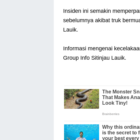
Insiden ini semakin memperpar
sebelumnya akibat truk bermuat
Lauik.
Informasi mengenai kecelakaan
Group Info Sitinjau Lauik.