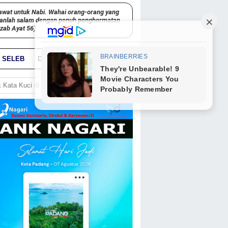
awat untuk Nabi. Wahai orang-orang yang
kanlah salam dengan penuh penghormatan
hzab Ayat 56)
SELEB
DUNIA
PARIWARA
GO