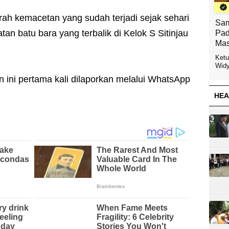
ah kemacetan yang sudah terjadi sejak sehari
Sam
an batu bara yang terbalik di Kelok S Sitinjau
Pad
Mas
Ketu
Widy
 ini pertama kali dilaporkan melalui WhatsApp
HEA