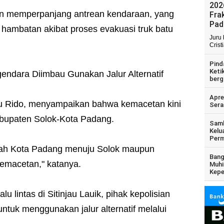
202
in memperpanjang antrean kendaraan, yang
Fra
Pad
ambatan akibat proses evakuasi truk batu
Juru
Crist
Pind
Keti
ndara Diimbau Gunakan Jalur Alternatif
berg
Apre
ptu Rido, menyampaikan bahwa kemacetan kini
Sera
bupaten Solok-Kota Padang.
Samb
Kelu
Perm
i arah Kota Padang menuju Solok maupun
Bang
emacetan," katanya.
Muhi
Kepe
 lintas di Sitinjau Lauik, pihak kepolisian
tuk menggunakan jalur alternatif melalui