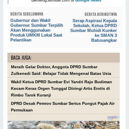
BentengSumbar.com di
Google News
BERITA SEBELUMNYA
BERITA BERIKUTNYA
Gubernur dan Wakil
Serap Aspirasi Kepala
Gubernur Sumbar Terpilih
Sekolah, Ketua DPRD
Akan Menggunakan
Sumbar Muhidi Kunker
Produk UMKM Lokal Saat
ke SMAN 3
Pelantikan
Batusangkar
BACA JUGA:
Meraih Gelar Doktor, Anggota DPRD Sumbar
Zulkenedi Said: Belajar Tidak Mengenal Batas Usia
Wakil Ketua DPRD Sumbar Evi Yandri Rajo Budiman
Kecam Keras Orgen Tunggal Diiringi Artis Erotis di
Rimbo Tarok Kuranji
DPRD Desak Pemrov Sumbar Serius Pungut Pajak Air
Permukaan