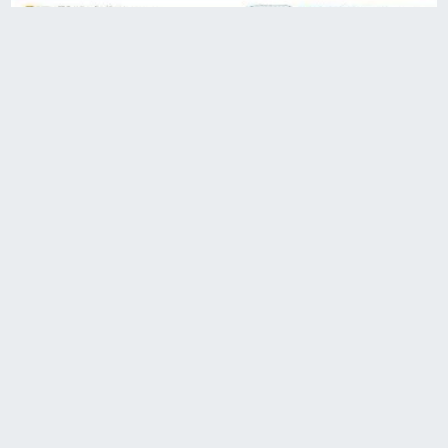
Terdaftar Administrasi dan Faktaul di Dewan Pers
DPRD Kota Padang
OPINI
Catatan BY
Disclaimer
|
|
|
|
Privacy Policy
Visi Misi
Sitemap
|
|
Redaksi
Kontak
Berlangganan
Kode Etik
Pedoman
|
|
|
|
Media Siber
Pedoman Hak Jawab
SOP Perlindungan
|
|
Wartawan
Ikuti Kami: