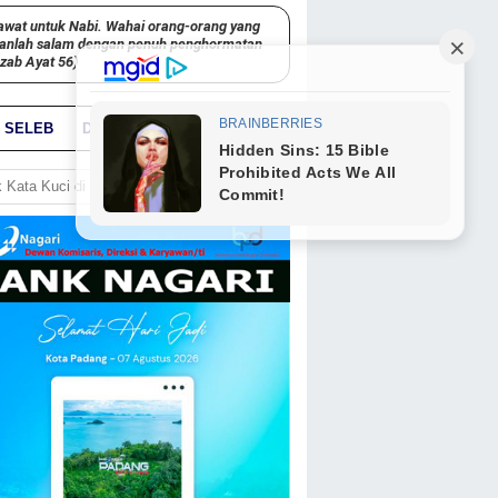
awat untuk Nabi. Wahai orang-orang yang
kanlah salam dengan penuh penghormatan
hzab Ayat 56)
SELEB
DUNIA
PARIWARA
GO