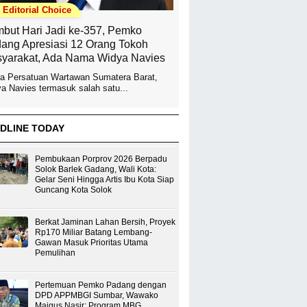
Editorial Choice
but Hari Jadi ke-357, Pemko
ang Apresiasi 12 Orang Tokoh
yarakat, Ada Nama Widya Navies
a Persatuan Wartawan Sumatera Barat,
a Navies termasuk salah satu...
DLINE TODAY
Pembukaan Porprov 2026 Berpadu
Solok Barlek Gadang, Wali Kota:
Gelar Seni Hingga Artis Ibu Kota Siap
Guncang Kota Solok
Berkat Jaminan Lahan Bersih, Proyek
Rp170 Miliar Batang Lembang-
Gawan Masuk Prioritas Utama
Pemulihan
Pertemuan Pemko Padang dengan
DPD APPMBGI Sumbar, Wawako
Maigus Nasir: Program MBG