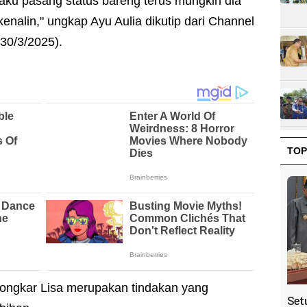
ku pasang status bareng terus mungkin dia
kenalin," ungkap Ayu Aulia dikutip dari Channel
30/3/2025).
TOP
bongkar Lisa merupakan tindakan yang
Set