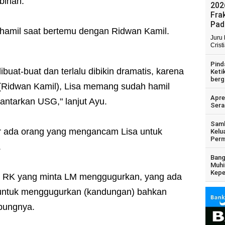
bihan.
202
Fra
Pad
 hamil saat bertemu dengan Ridwan Kamil.
Juru
Crist
Pind
dibuat-buat dan terlalu dibikin dramatis, karena
Keti
berg
Ridwan Kamil), Lisa memang sudah hamil
Apre
ntarkan USG," lanjut Ayu.
Sera
Samb
r ada orang yang mengancam Lisa untuk
Kelu
Perm
.
Bang
Muhi
Kepe
ak RK yang minta LM menggugurkan, yang ada
 untuk menggugurkan (kandungan) bahkan
bungnya.