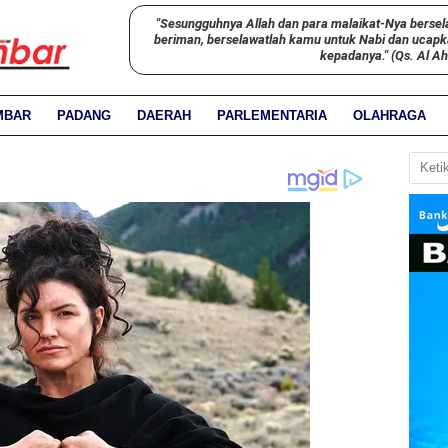
"Sesungguhnya Allah dan para malaikat-Nya bersel
beriman, berselawatlah kamu untuk Nabi dan ucap
kepadanya." (Qs. Al A
MBAR
PADANG
DAERAH
PARLEMENTARIA
OLAHRAGA