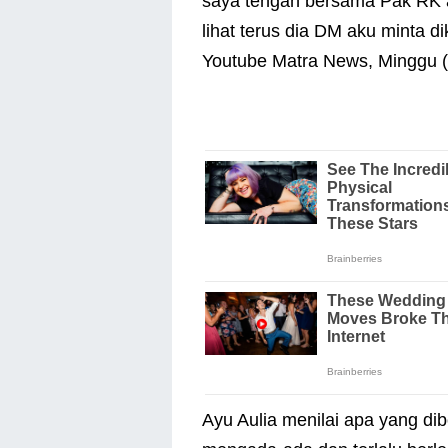
saya tengah bersama Pak RK a
lihat terus dia DM aku minta di
Youtube Matra News, Minggu (
Ayu Aulia menilai apa yang di