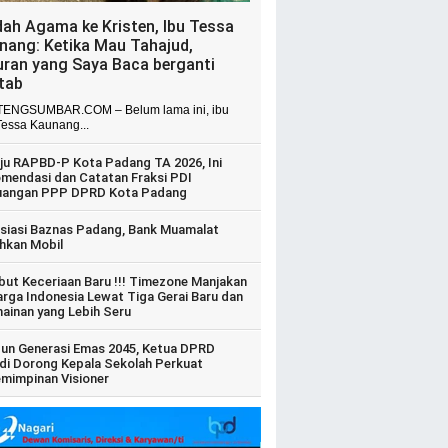
dah Agama ke Kristen, Ibu Tessa
nang: Ketika Mau Tahajud,
uran yang Saya Baca berganti
itab
ENGSUMBAR.COM – Belum lama ini, ibu
Tessa Kaunang...
ju RAPBD-P Kota Padang TA 2026, Ini
mendasi dan Catatan Fraksi PDI
uangan PPP DPRD Kota Padang
siasi Baznas Padang, Bank Muamalat
hkan Mobil
ut Keceriaan Baru !!! Timezone Manjakan
arga Indonesia Lewat Tiga Gerai Baru dan
ainan yang Lebih Seru
un Generasi Emas 2045, Ketua DPRD
di Dorong Kepala Sekolah Perkuat
mimpinan Visioner