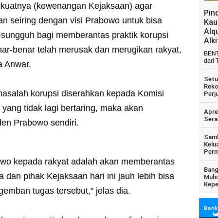
rkuatnya (kewenangan Kejaksaan) agar
Pin
an seiring dengan visi Prabowo untuk bisa
Kau
Alq
-sungguh bagi memberantas praktik korupsi
Alk
enar-benar telah merusak dan merugikan rakyat,
BENT
dari 
a Anwar.
Setu
Reko
masalah korupsi diserahkan kepada Komisi
Perj
ang tidak lagi bertaring, maka akan
Apre
Sera
den Prabowo sendiri.
Samb
Kelu
Perm
abowo kepada rakyat adalah akan memberantas
Bang
a dan pihak Kejaksaan hari ini jauh lebih bisa
Muhi
Kepe
emban tugas tersebut," jelas dia.