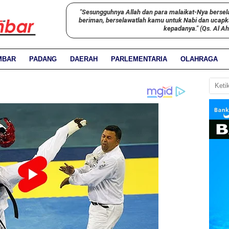
"Sesungguhnya Allah dan para malaikat-Nya bersel
beriman, berselawatlah kamu untuk Nabi dan ucap
kepadanya." (Qs. Al A
MBAR
PADANG
DAERAH
PARLEMENTARIA
OLAHRAGA