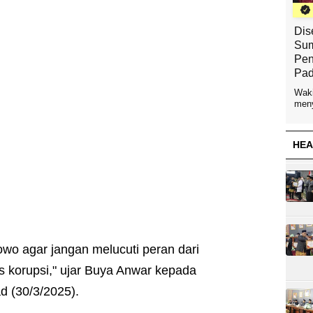
Dis
Sum
Pen
Pad
Waki
meny
HEA
wo agar jangan melucuti peran dari
korupsi," ujar Buya Anwar kepada
ad (30/3/2025).