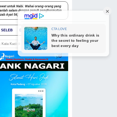
awat untuk Nabi. Wahai orang-orang yang
kanlah salam dengan penuh penghormatan
hzab Ayat 56)
SELEB
DUNIA
PARIWARA
GO