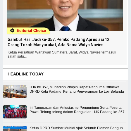
Editorial Choice
Sambut Hari Jadi ke-357, Pemko Padang Apresiasi 12
Orang Tokoh Masyarakat, Ada Nama Widya Navies
Ketua Persatuan Wartawan Sumatera Barat, Widya Navies termasuk
salah satu...
HEADLINE TODAY
HJK ke 357, Muharlion Pimpin Rapat Pariputna Istimewa
DPRD Kota Padang: Kenang Penyerangan ke Loji Belanda
Ini Tanggapan dan Antusiasme Pengunjung Serta Peserta
Pawai Telong-telong dalam Rangkaian HJK Padang ke-357
Ketua DPRD Sumbar Muhidi Ajak Seluruh Elemen Bangun