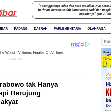
"Sesungguhnya Allah dan para malaikat-Nya bersel
beriman, berselawatlah kamu untuk Nabi dan ucap
kepadanya." (Qs. Al A
MBAR
PADANG
DAERAH
PARLEMENTARIA
OLAHRAGA
rabowo tak Hanya
Tapi Berujung
akyat