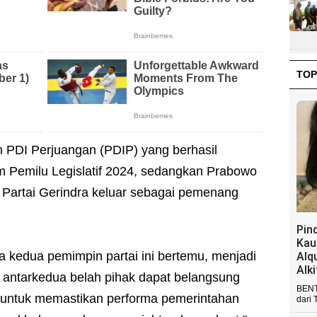
TOP
DI Perjuangan (PDIP) yang berhasil
m Pemilu Legislatif 2024, sedangkan Prabowo
artai Gerindra keluar sebagai pemenang
Pin
Kau
ika kedua pemimpin partai ini bertemu, menjadi
Alq
Alk
 antarkedua belah pihak dapat belangsung
BENT
t untuk memastikan performa pemerintahan
dari 