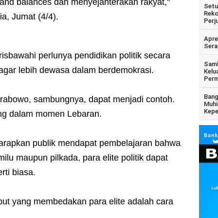
 and balances dan menyejahterakan rakyat,"
Setu
Reko
a, Jumat (4/4).
Perj
Apre
Sera
isbawahi perlunya pendidikan politik secara
Samb
agar lebih dewasa dalam berdemokrasi.
Kelu
Perm
Bang
rabowo, sambungnya, dapat menjadi contoh.
Muhi
Kepe
ung dalam momen Lebaran.
harapkan publik mendapat pembelajaran bahwa
milu maupun pilkada, para elite politik dapat
rti biasa.
ut yang membedakan para elite adalah cara