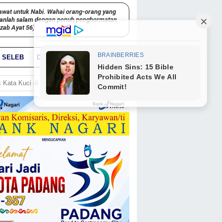
awat untuk Nabi. Wahai orang-orang yang
kanlah salam dengan penuh penghormatan
hzab Ayat 56)
SELEB
DUNIA
PARIWARA
GO