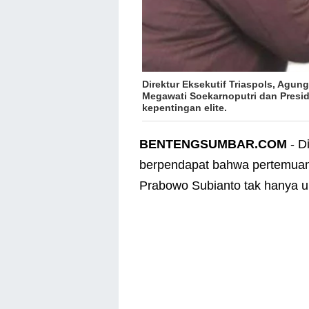
Direktur Eksekutif Triaspols, Agu
Megawati Soekarnoputri dan Presi
kepentingan elite.
BENTENGSUMBAR.COM
- D
berpendapat bahwa pertemuan
Prabowo Subianto tak hanya un