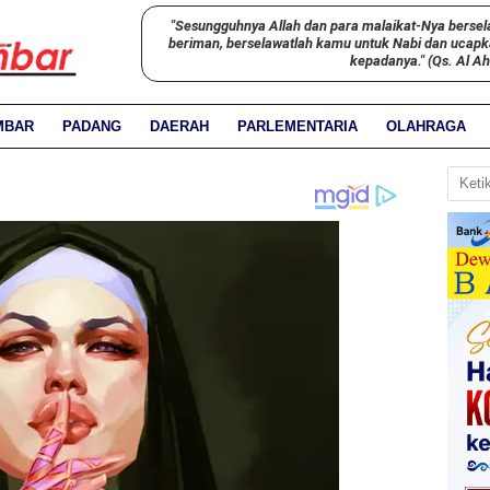
"Sesungguhnya Allah dan para malaikat-Nya bersel
beriman, berselawatlah kamu untuk Nabi dan ucap
kepadanya." (Qs. Al A
MBAR
PADANG
DAERAH
PARLEMENTARIA
OLAHRAGA