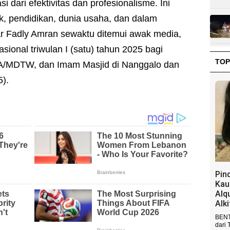
 dari efektivitas dan profesionalisme. Ini
k, pendidikan, dunia usaha, dan dalam
ar Fadly Amran sewaktu ditemui awak media,
ional triwulan I (satu) tahun 2025 bagi
TOP
MDTW, dan Imam Masjid di Nanggalo dan
5).
Pin
Kau
Alq
Alk
BENT
dari 