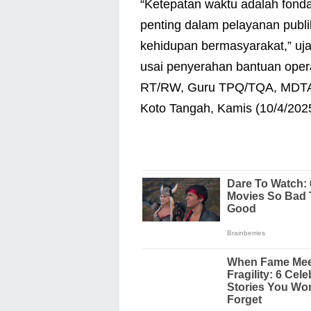
“Ketepatan waktu adalah fondasi
penting dalam pelayanan publi
kehidupan bermasyarakat,” uj
usai penyerahan bantuan operas
RT/RW, Guru TPQ/TQA, MDTA/
Koto Tangah, Kamis (10/4/202