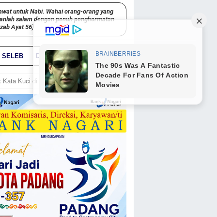
awat untuk Nabi. Wahai orang-orang yang
kanlah salam dengan penuh penghormatan
hzab Ayat 56)
SELEB
DUNIA
PARIWARA
GO