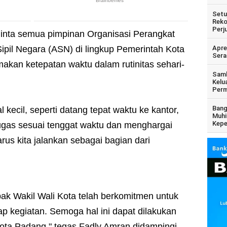
Setu
Reko
Perj
inta semua pimpinan Organisasi Perangkat
ipil Negara (ASN) di lingkup Pemerintah Kota
Apre
Sera
kan ketepatan waktu dalam rutinitas sehari-
Samb
Kelu
Perm
Bang
l kecil, seperti datang tepat waktu ke kantor,
Muhi
Kepe
tugas sesuai tenggat waktu dan menghargai
arus kita jalankan sebagai bagian dari
ak Wakil Wali Kota telah berkomitmen untuk
iap kegiatan. Semoga hal ini dapat dilakukan
ta Padang," tegas Fadly Amran didampingi