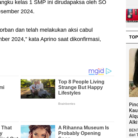
angku kelas 1 SMP ini dirudapaksa oleh SO
Desember 2024.
orban dan telah melakukan aksi cabul
TOP
ber 2024,” kata Aprino saat dikonfirmasi,
Pin
Kau
Alq
Alk
BENT
dari 