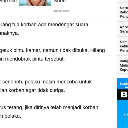
Setu
Reko
Perj
a orang tua korban ada mendengar suara
Apre
Sera
 anaknya.
Samb
Kelu
etuk pintu kamar, namun tidak dibuka. Hilang
Perm
in mendobrak pintu tersebut.
Bang
Muhi
Kepe
k senonoh, pelaku masih mencoba untuk
an korban agar tidak curiga.
 terang, jika dirinya telah menjadi korban
h pelaku.