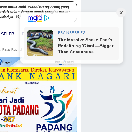
awat untuk Nabi. Wahai orang-orang yang
kanlah salam dengan penuh penghormatan
hzab Ayat 56)
SELEB
DUNIA
PARIWARA
GO