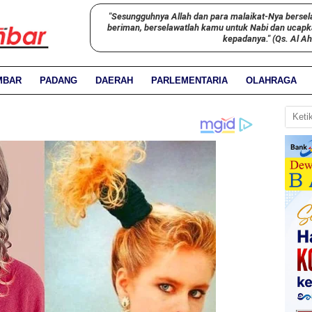
"Sesungguhnya Allah dan para malaikat-Nya bersel
beriman, berselawatlah kamu untuk Nabi dan ucap
kepadanya." (Qs. Al A
MBAR
PADANG
DAERAH
PARLEMENTARIA
OLAHRAGA