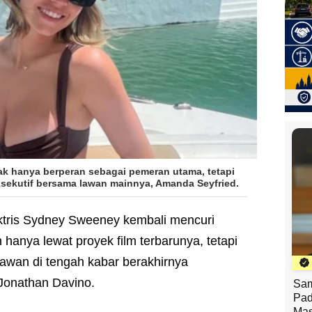
dak hanya berperan sebagai pemeran utama, tetapi
ksekutif bersama lawan mainnya, Amanda Seyfried.
ktris Sydney Sweeney kembali mencuri
an hanya lewat proyek film terbarunya, tetapi
wan di tengah kabar berakhirnya
Jonathan Davino.
Sam
Pad
Mas