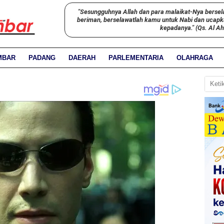
"Sesungguhnya Allah dan para malaikat-Nya bersel
beriman, berselawatlah kamu untuk Nabi dan ucap
kepadanya." (Qs. Al A
MBAR
PADANG
DAERAH
PARLEMENTARIA
OLAHRAGA