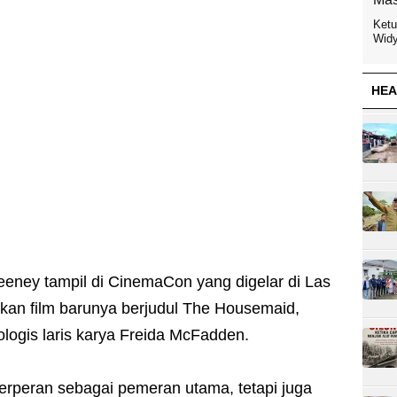
Ketu
Widy
HEA
eney tampil di CinemaCon yang digelar di Las
an film barunya berjudul The Housemaid,
ikologis laris karya Freida McFadden.
 berperan sebagai pemeran utama, tetapi juga