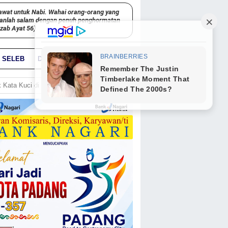
awat untuk Nabi. Wahai orang-orang yang
kanlah salam dengan penuh penghormatan
hzab Ayat 56)
SELEB
DUNIA
PARIWARA
GO