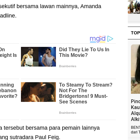
ksekutif bersama lawan mainnya, Amanda
adline.
TOP
Pin
Kau
Alq
Alk
a tersebut bersama para pemain lainnya
BENT
dari 
ang sutradara Paul Feig.