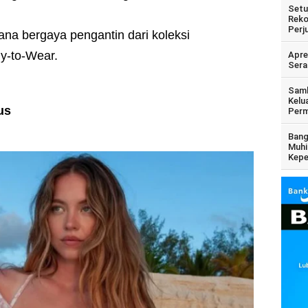
Setu
Reko
Perj
na bergaya pengantin dari koleksi
y-to-Wear.
Apre
Sera
Samb
Kelu
us
Perm
Bang
Muhi
Kepe