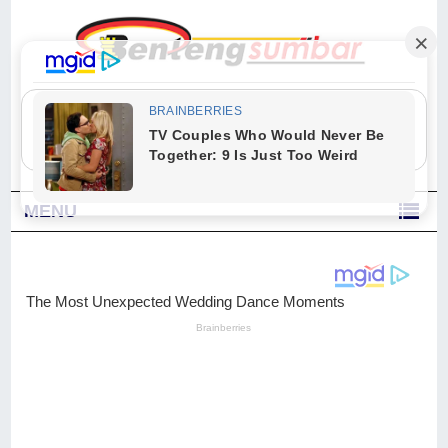
"Sesungguhnya Allah dan para malaikat-Nya berselawat untuk Nabi.
Wahai orang-orang yang beriman, berselawatlah kamu untuk Nabi dan
ucapkanlah salam dengan penuh penghormatan kepadanya." (Qs. Al
Ahzab Ayat 56)
MENU