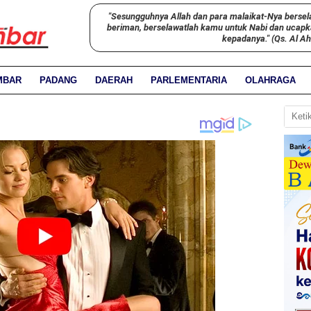
"Sesungguhnya Allah dan para malaikat-Nya bersel
beriman, berselawatlah kamu untuk Nabi dan ucap
kepadanya." (Qs. Al A
MBAR
PADANG
DAERAH
PARLEMENTARIA
OLAHRAGA