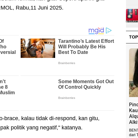
 RMOL, Rabu,11 Juni 2025.
TOP
Pin
Kau
Alq
o-brace, kalau tidak di-respond, kan gitu,
Alk
 politik yang negatif," katanya.
BENT
dari 