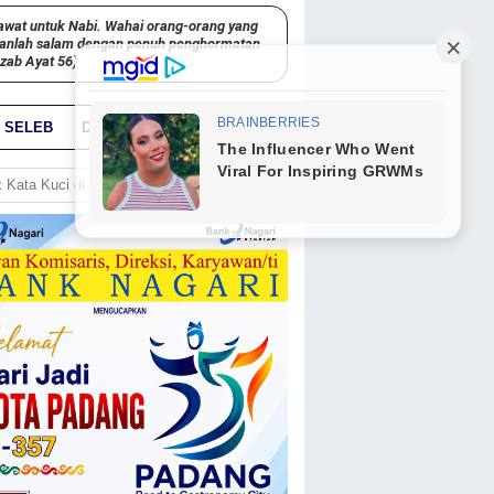
awat untuk Nabi. Wahai orang-orang yang
kanlah salam dengan penuh penghormatan
hzab Ayat 56)
SELEB
DUNIA
PARIWARA
GO