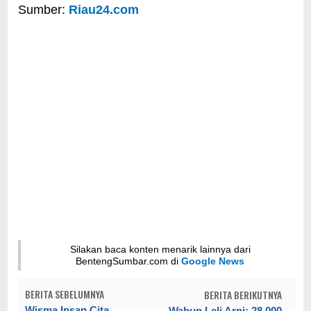
Sumber:
Riau24.com
Silakan baca konten menarik lainnya dari
BentengSumbar.com di
Google News
BERITA SEBELUMNYA
BERITA BERIKUTNYA
Wisma Insan Cita
Wabup Leli Arni: 28.000