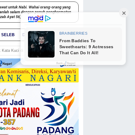
awat untuk Nabi. Wahai orang-orang yang
kanlah salam dengan penuh penghormatan
hzab Ayat 56)
SELEB
DUNIA
PARIWARA
GO