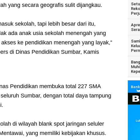
Setu
h yang secara geografis sulit dijangkau.
Reko
Perj
asuk sekolah, tapi lebih besar dari itu,
Apre
Sera
dak ada anak usia sekolah menengah yang
Samb
a akses ke pendidikan menengah yang layak,”
Kelu
Perm
 pers di Dinas Pendidikan Sumbar, Kamis
Bang
Muhi
Kepe
inas Pendidikan membuka total 227 SMA
 seluruh Sumbar, dengan total daya tampung
i.
lah di wilayah blank spot jaringan seluler
Mentawai, yang memiliki kebijakan khusus.