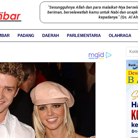
"Sesungguhnya Allah dan para malaikat-Nya bersel
beriman, berselawatlah kamu untuk Nabi dan ucap
kepadanya." (Qs. Al A
MBAR
PADANG
DAERAH
PARLEMENTARIA
OLAHRAGA