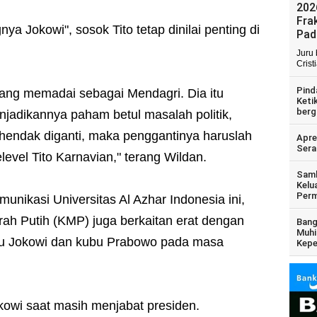
202
Fra
nya Jokowi", sosok Tito tetap dinilai penting di
Pad
Juru
Crist
Pind
 yang memadai sebagai Mendagri. Dia itu
Keti
berg
jadikannya paham betul masalah politik,
endak diganti, maka penggantinya haruslah
Apre
Sera
evel Tito Karnavian," terang Wildan.
Samb
Kelu
Perm
omunikasi Universitas Al Azhar Indonesia ini,
rah Putih (KMP) juga berkaitan erat dengan
Bang
Muhi
ubu Jokowi dan kubu Prabowo pada masa
Kepe
owi saat masih menjabat presiden.