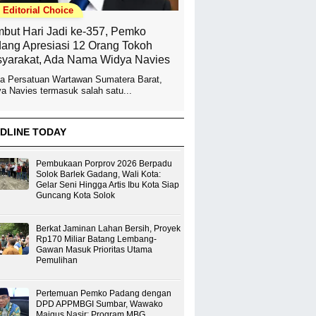
Editorial Choice
but Hari Jadi ke-357, Pemko
ang Apresiasi 12 Orang Tokoh
yarakat, Ada Nama Widya Navies
a Persatuan Wartawan Sumatera Barat,
a Navies termasuk salah satu...
DLINE TODAY
Pembukaan Porprov 2026 Berpadu
Solok Barlek Gadang, Wali Kota:
Gelar Seni Hingga Artis Ibu Kota Siap
Guncang Kota Solok
Berkat Jaminan Lahan Bersih, Proyek
Rp170 Miliar Batang Lembang-
Gawan Masuk Prioritas Utama
Pemulihan
Pertemuan Pemko Padang dengan
DPD APPMBGI Sumbar, Wawako
Maigus Nasir: Program MBG