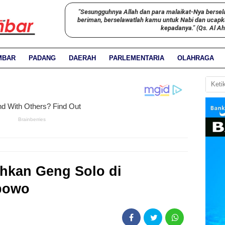
"Sesungguhnya Allah dan para malaikat-Nya bersel
beriman, berselawatlah kamu untuk Nabi dan ucap
kepadanya." (Qs. Al A
MBAR
PADANG
DAERAH
PARLEMENTARIA
OLAHRAGA
hkan Geng Solo di
bowo