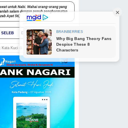
awat untuk Nabi. Wahai orang-orang yang
kanlah salam dengan penuh penghormatan
hzab Ayat 56)
SELEB
DUNIA
PARIWARA
GO