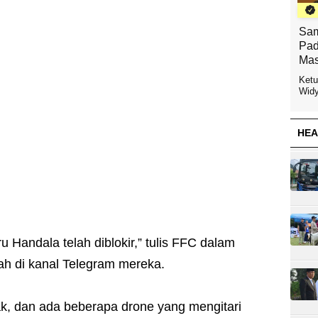
Sam
Pad
Mas
Ketu
Widy
HEA
 Handala telah diblokir,” tulis FFC dalam
ah di kanal Telegram mereka.
k, dan ada beberapa drone yang mengitari