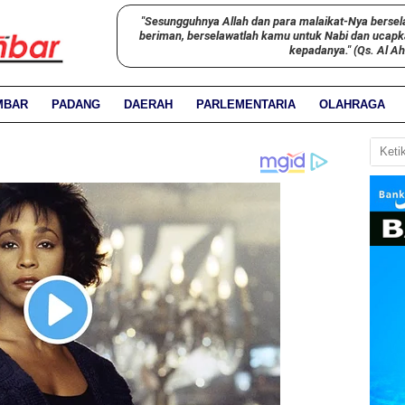
"Sesungguhnya Allah dan para malaikat-Nya bersel
beriman, berselawatlah kamu untuk Nabi dan ucap
kepadanya." (Qs. Al A
MBAR
PADANG
DAERAH
PARLEMENTARIA
OLAHRAGA