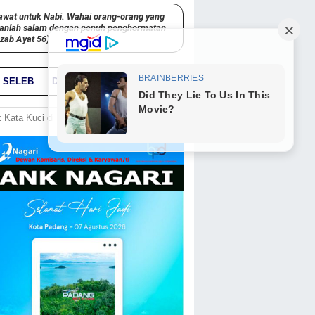
awat untuk Nabi. Wahai orang-orang yang
kanlah salam dengan penuh penghormatan
hzab Ayat 56)
SELEB
DUNIA
PARIWARA
GO