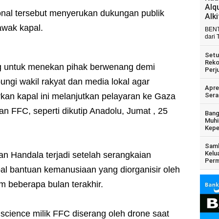
Alq
onal tersebut menyerukan dukungan publik
Alk
awak kapal.
BENT
dari 
Setu
Reko
 untuk menekan pihak berwenang demi
Perj
ngi wakil rakyat dan media lokal agar
Apre
kan kapal ini melanjutkan pelayaran ke Gaza
Sera
n FFC, seperti dikutip Anadolu, Jumat , 25
Bang
Muhi
Kepe
Samb
Kelu
an Handala terjadi setelah serangkaian
Perm
pal bantuan kemanusiaan yang diorganisir oleh
am beberapa bulan terakhir.
science milik FFC diserang oleh drone saat